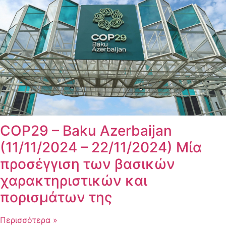
COP29 – Baku Azerbaijan
(11/11/2024 – 22/11/2024) Μία
προσέγγιση των βασικών
χαρακτηριστικών και
πορισμάτων της
Περισσότερα »