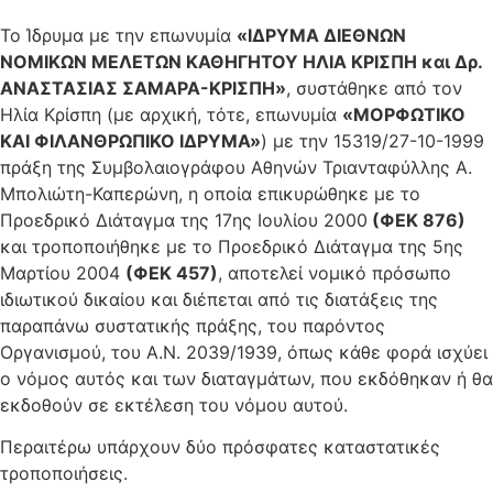
Το Ίδρυμα με την επωνυμία
«ΙΔΡΥΜΑ ΔΙΕΘΝΩΝ
ΝΟΜΙΚΩΝ ΜΕΛΕΤΩΝ ΚΑΘΗΓΗΤΟΥ ΗΛΙΑ ΚΡΙΣΠΗ και Δρ.
ΑΝΑΣΤΑΣΙΑΣ ΣΑΜΑΡΑ-ΚΡΙΣΠΗ»
, συστάθηκε από τον
Ηλία Κρίσπη (με αρχική, τότε, επωνυμία
«ΜΟΡΦΩΤΙΚΟ
ΚΑΙ ΦΙΛΑΝΘΡΩΠΙΚΟ ΙΔΡΥΜΑ»
) με την 15319/27-10-1999
πράξη της Συμβολαιογράφου Αθηνών Τριανταφύλλης Α.
Μπολιώτη-Καπερώνη, η οποία επικυρώθηκε με το
Προεδρικό Διάταγμα της 17ης Ιουλίου 2000
(ΦΕΚ 876)
και τροποποιήθηκε με το Προεδρικό Διάταγμα της 5ης
Μαρτίου 2004
(ΦΕΚ 457)
, αποτελεί νομικό πρόσωπο
ιδιωτικού δικαίου και διέπεται από τις διατάξεις της
παραπάνω συστατικής πράξης, του παρόντος
Οργανισμού, του Α.Ν. 2039/1939, όπως κάθε φορά ισχύει
ο νόμος αυτός και των διαταγμάτων, που εκδόθηκαν ή θα
εκδοθούν σε εκτέλεση του νόμου αυτού.
Περαιτέρω υπάρχουν δύο πρόσφατες καταστατικές
τροποποιήσεις.